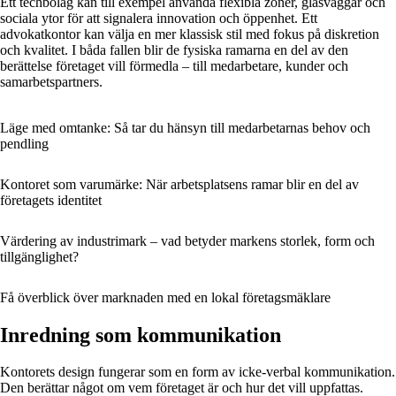
Ett techbolag kan till exempel använda flexibla zoner, glasväggar och
sociala ytor för att signalera innovation och öppenhet. Ett
advokatkontor kan välja en mer klassisk stil med fokus på diskretion
och kvalitet. I båda fallen blir de fysiska ramarna en del av den
berättelse företaget vill förmedla – till medarbetare, kunder och
samarbetspartners.
Läge med omtanke: Så tar du hänsyn till medarbetarnas behov och
pendling
Kontoret som varumärke: När arbetsplatsens ramar blir en del av
företagets identitet
Värdering av industrimark – vad betyder markens storlek, form och
tillgänglighet?
Få överblick över marknaden med en lokal företagsmäklare
Inredning som kommunikation
Kontorets design fungerar som en form av icke-verbal kommunikation.
Den berättar något om vem företaget är och hur det vill uppfattas.