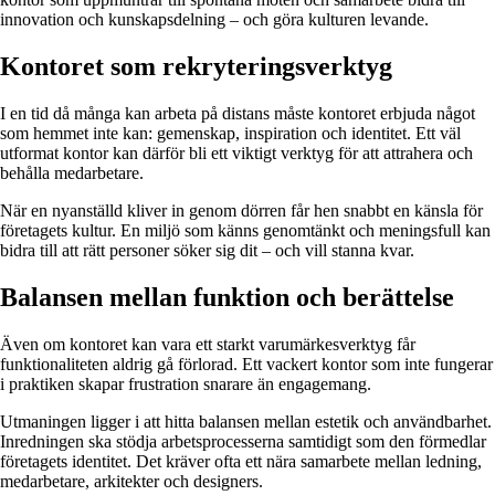
innovation och kunskapsdelning – och göra kulturen levande.
Kontoret som rekryteringsverktyg
I en tid då många kan arbeta på distans måste kontoret erbjuda något
som hemmet inte kan: gemenskap, inspiration och identitet. Ett väl
utformat kontor kan därför bli ett viktigt verktyg för att attrahera och
behålla medarbetare.
När en nyanställd kliver in genom dörren får hen snabbt en känsla för
företagets kultur. En miljö som känns genomtänkt och meningsfull kan
bidra till att rätt personer söker sig dit – och vill stanna kvar.
Balansen mellan funktion och berättelse
Även om kontoret kan vara ett starkt varumärkesverktyg får
funktionaliteten aldrig gå förlorad. Ett vackert kontor som inte fungerar
i praktiken skapar frustration snarare än engagemang.
Utmaningen ligger i att hitta balansen mellan estetik och användbarhet.
Inredningen ska stödja arbetsprocesserna samtidigt som den förmedlar
företagets identitet. Det kräver ofta ett nära samarbete mellan ledning,
medarbetare, arkitekter och designers.