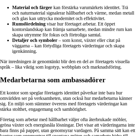
Material och färger
kan förstärka varumärkets identitet. Trä
och naturmaterial signalerar hållbarhet och värme, medan metall
och glas kan uttrycka modernitet och effektivitet.
Rumsfördelning
visar hur företaget arbetar. Ett öppet
kontorslandskap kan främja samarbete, medan mindre rum kan
skapa utrymme för fokus och förtroliga samtal.
Detaljer och symboler
– som konst, växter eller citat på
väggarna – kan förtydliga företagets värderingar och skapa
igenkänning.
När inredningen är genomtänkt blir den en del av företagets visuella
språk – lika viktig som logotyp, webbplats och marknadsföring.
Medarbetarna som ambassadörer
Ett kontor som speglar företagets identitet påverkar inte bara hur
omvärlden ser på verksamheten, utan också hur medarbetarna känner
sig. En miljö som stämmer överens med företagets värderingar kan
stärka stolthet, engagemang och samhörighet.
Företag som arbetar med hållbarhet väljer ofta återbrukade möbler,
gröna växter och energisnåla lösningar. Det visar att värderingarna inte
bara finns på papper, utan genomsyrar vardagen. På samma sätt kan ett
kontor som uppmuntrar till spontana möten och samarbete bidra till