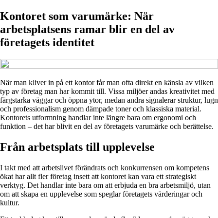
Kontoret som varumärke: När
arbetsplatsens ramar blir en del av
företagets identitet
När man kliver in på ett kontor får man ofta direkt en känsla av vilken
typ av företag man har kommit till. Vissa miljöer andas kreativitet med
färgstarka väggar och öppna ytor, medan andra signalerar struktur, lugn
och professionalism genom dämpade toner och klassiska material.
Kontorets utformning handlar inte längre bara om ergonomi och
funktion – det har blivit en del av företagets varumärke och berättelse.
Från arbetsplats till upplevelse
I takt med att arbetslivet förändrats och konkurrensen om kompetens
ökat har allt fler företag insett att kontoret kan vara ett strategiskt
verktyg. Det handlar inte bara om att erbjuda en bra arbetsmiljö, utan
om att skapa en upplevelse som speglar företagets värderingar och
kultur.