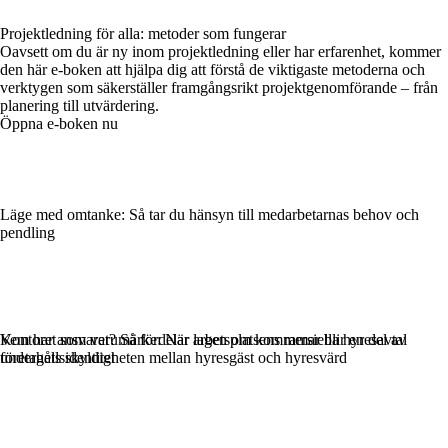
Projektledning för alla: metoder som fungerar
Oavsett om du är ny inom projektledning eller har erfarenhet, kommer
den här e-boken att hjälpa dig att förstå de viktigaste metoderna och
verktygen som säkerställer framgångsrikt projektgenomförande – från
planering till utvärdering.
Öppna e-boken nu
Läge med omtanke: Så tar du hänsyn till medarbetarnas behov och
pendling
Kontoret som varumärke: När arbetsplatsens ramar blir en del av
Vem har ansvaret? Så fördelar lagen om kommersiella hyresavtal
företagets identitet
underhållsskyldigheten mellan hyresgäst och hyresvärd