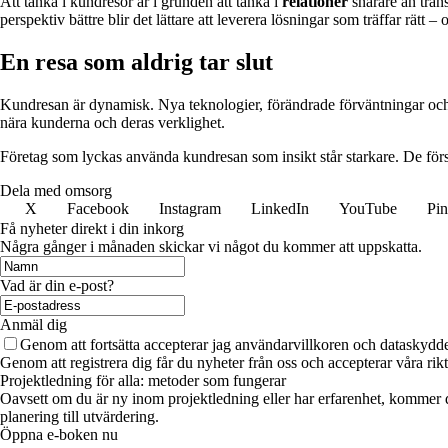
Att tänka i kundresor är i grunden att tänka i
relationer
snarare än tran
perspektiv bättre blir det lättare att leverera lösningar som träffar rätt 
En resa som aldrig tar slut
Kundresan är dynamisk. Nya teknologier, förändrade förväntningar och s
nära kunderna och deras verklighet.
Företag som lyckas använda kundresan som insikt står starkare. De förs
Dela med omsorg
X
Facebook
Instagram
LinkedIn
YouTube
Pin
Få nyheter direkt i din inkorg
Några gånger i månaden skickar vi något du kommer att uppskatta.
Vad är din e-post?
Anmäl dig
Genom att fortsätta accepterar jag användarvillkoren och dataskydde
Genom att registrera dig får du nyheter från oss och accepterar våra ri
Projektledning för alla: metoder som fungerar
Oavsett om du är ny inom projektledning eller har erfarenhet, kommer d
planering till utvärdering.
Öppna e-boken nu