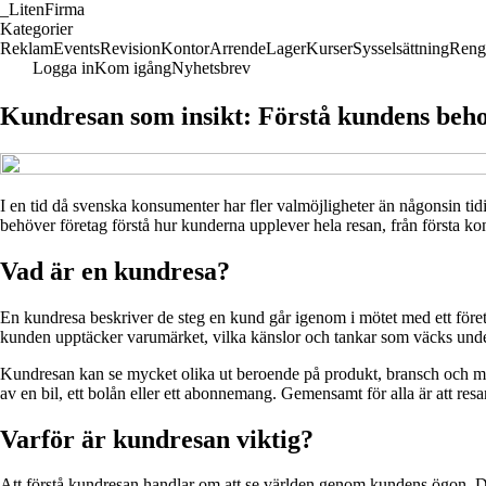
_
LitenFirma
Kategorier
Reklam
Events
Revision
Kontor
Arrende
Lager
Kurser
Sysselsättning
Reng
Logga in
Kom igång
Nyhetsbrev
Kundresan som insikt: Förstå kundens beho
I en tid då svenska konsumenter har fler valmöjligheter än någonsin tidi
behöver företag förstå hur kunderna upplever hela resan, från första kon
Vad är en kundresa?
En kundresa beskriver de steg en kund går igenom i mötet med ett företa
kunden upptäcker varumärket, vilka känslor och tankar som väcks under
Kundresan kan se mycket olika ut beroende på produkt, bransch och mål
av en bil, ett bolån eller ett abonnemang. Gemensamt för alla är att re
Varför är kundresan viktig?
Att förstå kundresan handlar om att se världen genom kundens ögon. De