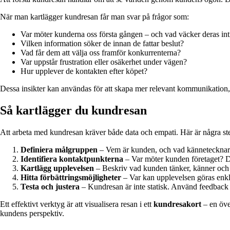
När man kartlägger kundresan får man svar på frågor som:
Var möter kunderna oss första gången – och vad väcker deras int
Vilken information söker de innan de fattar beslut?
Vad får dem att välja oss framför konkurrenterna?
Var uppstår frustration eller osäkerhet under vägen?
Hur upplever de kontakten efter köpet?
Dessa insikter kan användas för att skapa mer relevant kommunikation,
Så kartlägger du kundresan
Att arbeta med kundresan kräver både data och empati. Här är några st
Definiera målgruppen
– Vem är kunden, och vad kännetecknar d
Identifiera kontaktpunkterna
– Var möter kunden företaget? Det
Kartlägg upplevelsen
– Beskriv vad kunden tänker, känner och gö
Hitta förbättringsmöjligheter
– Var kan upplevelsen göras enkla
Testa och justera
– Kundresan är inte statisk. Använd feedback oc
Ett effektivt verktyg är att visualisera resan i ett
kundresakort
– en över
kundens perspektiv.