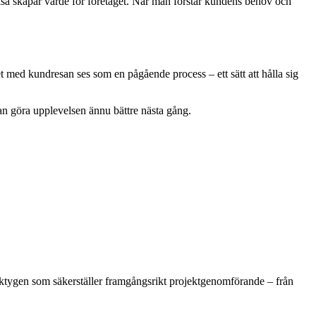
kså skapar värde för företaget. När man förstår kundens behov och
 med kundresan ses som en pågående process – ett sätt att hålla sig
an göra upplevelsen ännu bättre nästa gång.
erktygen som säkerställer framgångsrikt projektgenomförande – från