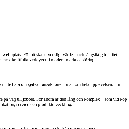
 webbplats. För att skapa verkligt värde – och långsiktig lojalitet –
de mest kraftfulla verktygen i modern marknadsföring.
ar inte bara om själva transaktionen, utan om hela upplevelsen: hur
 på väg till jobbet. För andra är den lång och komplex – som vid köp
nikation, service och produktutveckling.
 som annars kan vara osynliga inifrån organisationen.