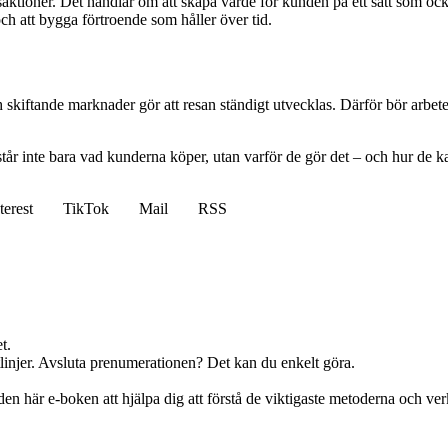
saktioner. Det handlar om att skapa värde för kunden på ett sätt som oc
– och att bygga förtroende som håller över tid.
kiftande marknader gör att resan ständigt utvecklas. Därför bör arbetet
tår inte bara vad kunderna köper, utan varför de gör det – och hur de k
terest
TikTok
Mail
RSS
t.
ktlinjer. Avsluta prenumerationen? Det kan du enkelt göra.
en här e-boken att hjälpa dig att förstå de viktigaste metoderna och v