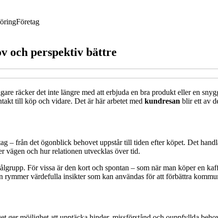
öring
Företag
v och perspektiv bättre
gare räcker det inte längre med att erbjuda en bra produkt eller en snygg
takt till köp och vidare. Det är här arbetet med
kundresan
blir ett av 
g – från det ögonblick behovet uppstår till tiden efter köpet. Det handl
 vägen och hur relationen utvecklas över tid.
grupp. För vissa är den kort och spontan – som när man köper en kaffe
san rymmer värdefulla insikter som kan användas för att förbättra kommu
t ger möjlighet att upptäcka hinder, missförstånd och ouppfyllda behov