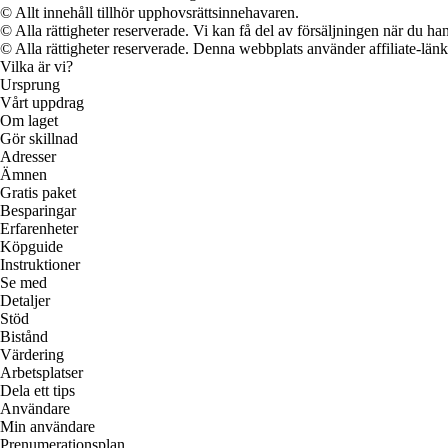
© Allt innehåll tillhör upphovsrättsinnehavaren.
© Alla rättigheter reserverade. Vi kan få del av försäljningen när du han
© Alla rättigheter reserverade. Denna webbplats använder affiliate-länkar
Vilka är vi?
Ursprung
Vårt uppdrag
Om laget
Gör skillnad
Adresser
Ämnen
Gratis paket
Besparingar
Erfarenheter
Köpguide
Instruktioner
Se med
Detaljer
Stöd
Bistånd
Värdering
Arbetsplatser
Dela ett tips
Användare
Min användare
Prenumerationsplan