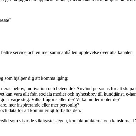
resse?
 bättre service och en mer sammanhållen upplevelse över alla kanaler.
eg som hjälper dig att komma igång:
eras behov, motivation och beteende? Använd personas för att skapa e
 kan vara allt från sociala medier och nyhetsbrev till kundtjänst, e-hand
r i varje steg. Vilka frågor ställer de? Vilka hinder möter de?
re, mer inspirerande eller mer personlig?
h data för att kontinuerligt förbättra den.
sikt som visar de viktigaste stegen, kontaktpunkterna och känslorna. Det