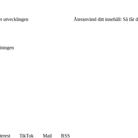
er utvecklingen
Återanvänd ditt innehåll: Så får d
edningen
terest
TikTok
Mail
RSS