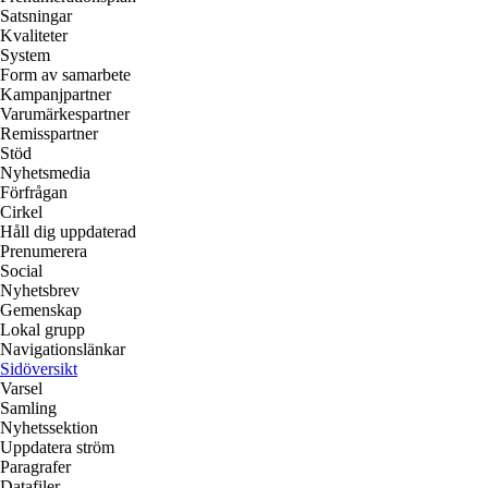
Satsningar
Kvaliteter
System
Form av samarbete
Kampanjpartner
Varumärkespartner
Remisspartner
Stöd
Nyhetsmedia
Förfrågan
Cirkel
Håll dig uppdaterad
Prenumerera
Social
Nyhetsbrev
Gemenskap
Lokal grupp
Navigationslänkar
Sidöversikt
Varsel
Samling
Nyhetssektion
Uppdatera ström
Paragrafer
Datafiler